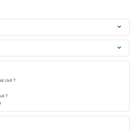
t civil ?
vil ?
?