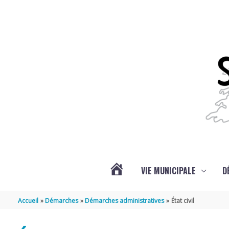
Aller au contenu
Aller au pied de page
VIE MUNICIPALE
D
ACTUALITÉS
Accueil
Démarches
Démarches administratives
État civil