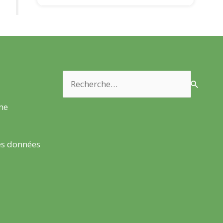
Rechercher :
rme
es données