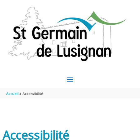
Aller au contenu
Aller au pied de page
MENU
PRINCIPAL
Accueil
Accessibilité
Accessibilité