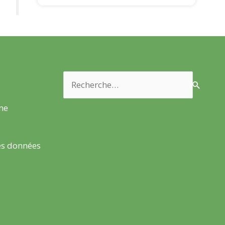
Rechercher :
rme
es données