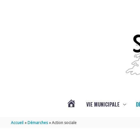
Aller au contenu
Aller au pied de page
VIE MUNICIPALE
D
ACTUALITÉS
Accueil
Démarches
Action sociale