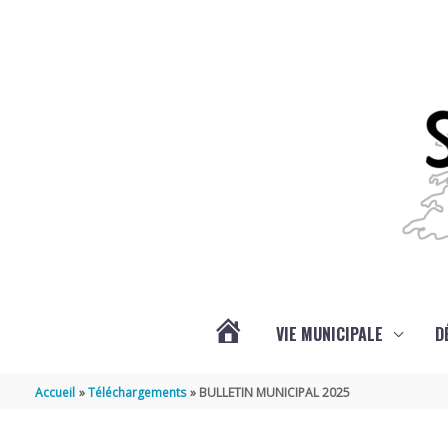
Aller au contenu
Aller au pied de page
VIE MUNICIPALE
D
ACTUALITÉS
Accueil
Téléchargements
BULLETIN MUNICIPAL 2025