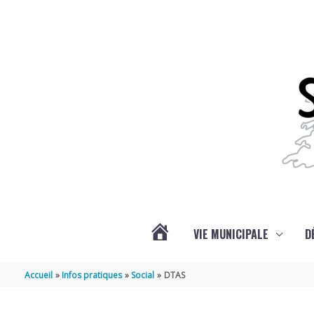
Aller au contenu
Aller au pied de page
VIE MUNICIPALE
D
ACTUALITÉS
Accueil
Infos pratiques
Social
DTAS