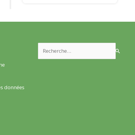
Rechercher :
rme
es données