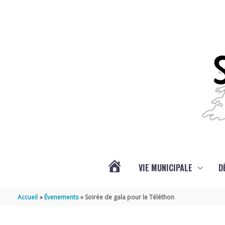
Aller au contenu
Aller au pied de page
VIE MUNICIPALE
D
ACTUALITÉS
Accueil
Évenements
Soirée de gala pour le Téléthon