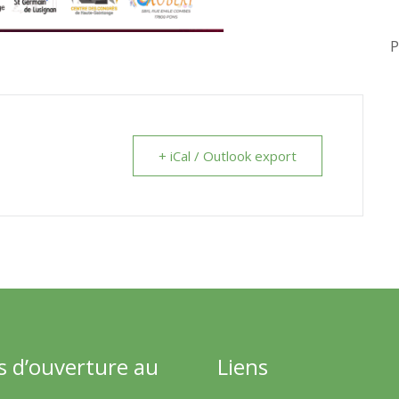
P
+ iCal / Outlook export
s d’ouverture au
Liens