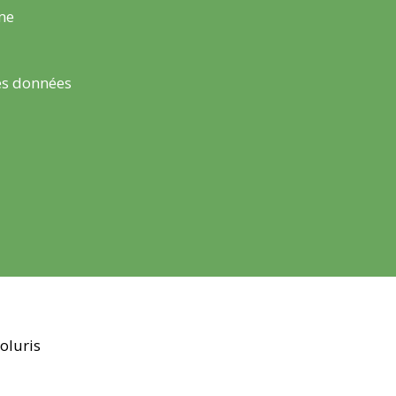
rme
es données
oluris