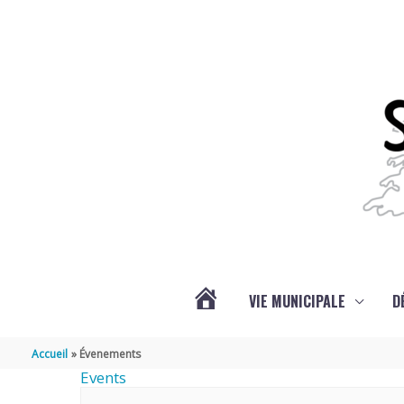
Aller au contenu
Aller au pied de page
VIE MUNICIPALE
D
ACTUALITÉS
Accueil
Évenements
Events