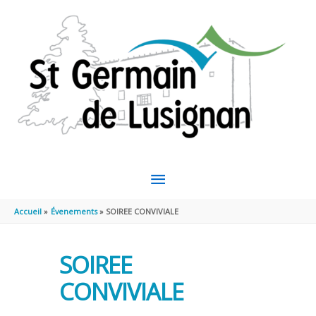
Aller au contenu
Aller au pied de page
MENU
PRINCIPAL
Accueil
Évenements
SOIREE CONVIVIALE
SOIREE
CONVIVIALE