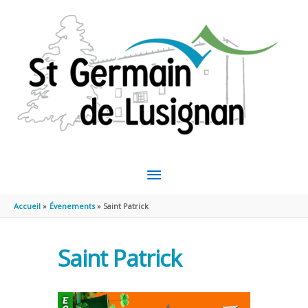
Aller au contenu
Aller au pied de page
MENU
PRINCIPAL
Accueil
Évenements
Saint Patrick
Saint Patrick