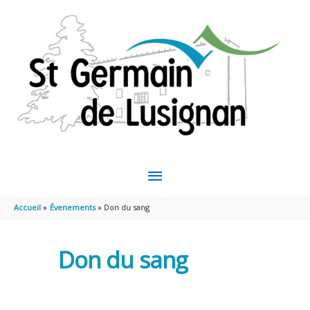
Aller au contenu
Aller au pied de page
MENU
PRINCIPAL
Accueil
Évenements
Don du sang
Don du sang