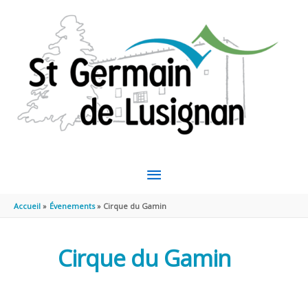
Aller au contenu
Aller au pied de page
MENU
PRINCIPAL
Accueil
Évenements
Cirque du Gamin
Cirque du Gamin