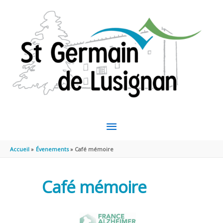
Aller au contenu
Aller au pied de page
MENU
PRINCIPAL
Accueil
Évenements
Café mémoire
Café mémoire