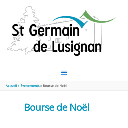
Aller au contenu
Aller au pied de page
MENU
PRINCIPAL
Accueil
Évenements
Bourse de Noël
Bourse de Noël