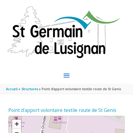
Aller au contenu
Aller au pied de page
MENU
PRINCIPAL
Accueil
Structures
Point d’apport volontaire textile route de St Genis
Point d’apport volontaire textile route de St Genis
+
−