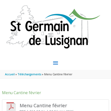
Aller au contenu
Aller au pied de page
MENU
PRINCIPAL
Accueil
Téléchargements
Menu Cantine février
Menu Cantine février
Menu Cantine février