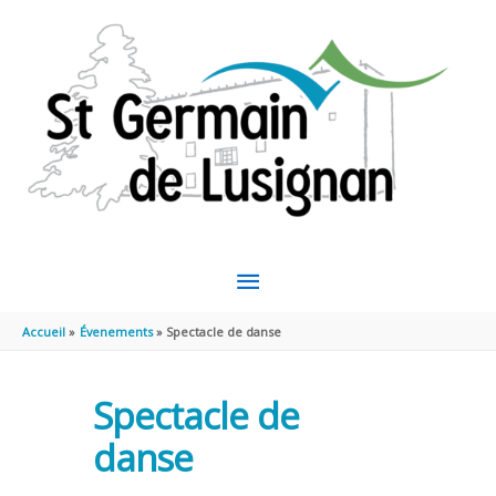
Aller au contenu
Aller au pied de page
MENU
PRINCIPAL
Accueil
Évenements
Spectacle de danse
Spectacle de
danse