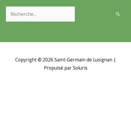
Rechercher :
Copyright © 2026
Saint-Germain de Lusignan
|
Propulsé par Soluris
H
d
p