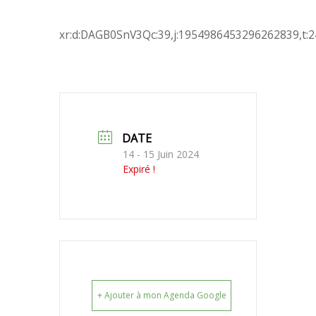
xr:d:DAGB0SnV3Qc:39,j:1954986453296262839,t:
DATE
14 - 15 Juin 2024
Expiré !
+ Ajouter à mon Agenda Google