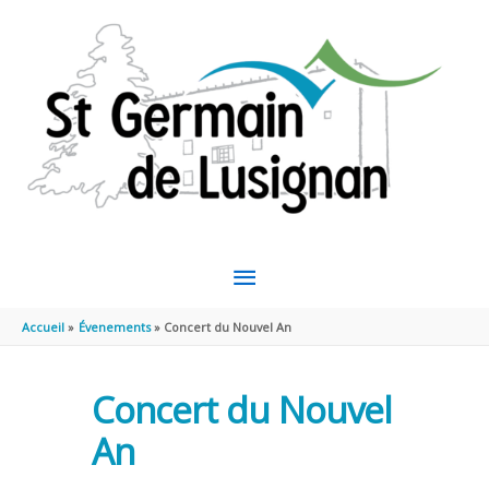
Aller au contenu
Aller au pied de page
MENU
PRINCIPAL
Accueil
Évenements
Concert du Nouvel An
Concert du Nouvel
An