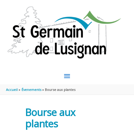
Aller au contenu
Aller au pied de page
MENU
PRINCIPAL
Accueil
Évenements
Bourse aux plantes
Bourse aux
plantes